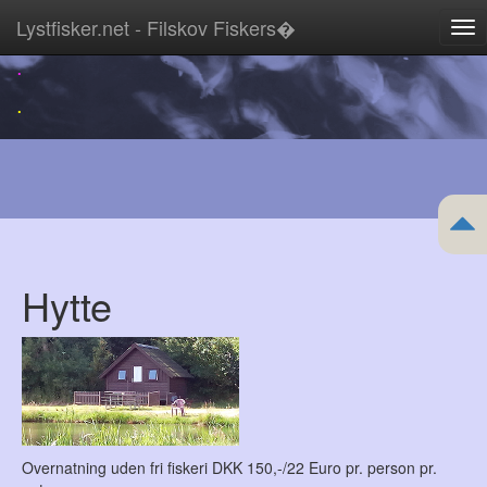
Lystfisker.net - Filskov Fiskers�
Tog
nav
.
.
Hytte
Overnatning uden fri fiskeri DKK 150,-/22 Euro pr. person pr.