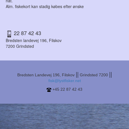
nat.
Alm. fiskekort kan stadig købes efter ønske
22 87 42 43
Bredsten landevej 196, Filskov
7200 Grindsted
Bredsten Landevej 196, Filskov
Grindsted 7200
fisk@lystfisker.net
+45 22 87 42 43